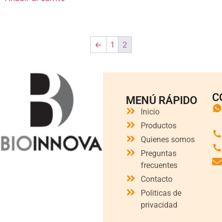
←
1
2
C
MENÚ RÁPIDO
Inicio
Productos
Quienes somos
Preguntas
frecuentes
Contacto
Politicas de
privacidad