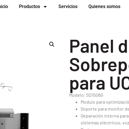
nicio
Productos
Servicios
Quienes somos
Panel 
Sobrep
para U
Modelo: SD1506G
Modulo para optimizació
Soporte para monitor de
Separación interna para
sistemas eléctricos, voz