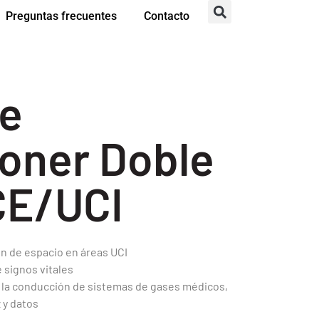
Preguntas frecuentes
Contacto
de
oner Doble
CE/UCI
n de espacio en áreas UCI
 signos vitales
 la conducción de sistemas de gases médicos,
 y datos