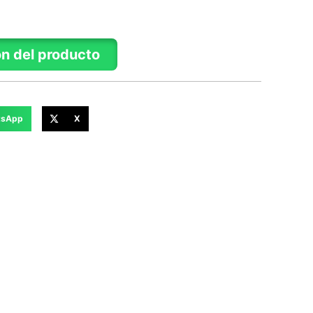
ón del producto
tsApp
X